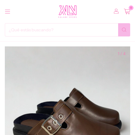
0
1
/
4