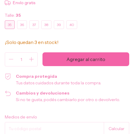
Envío gratis
Talle:
35
35
36
37
38
39
40
¡Solo quedan
3
en stock!
Compra protegida
Tus datos cuidados durante toda la compra.
Cambios y devoluciones
Si no te gusta, podés cambiarlo por otro o devolverlo.
Entregas para el CP:
Cambiar CP
Medios de envío
Calcular