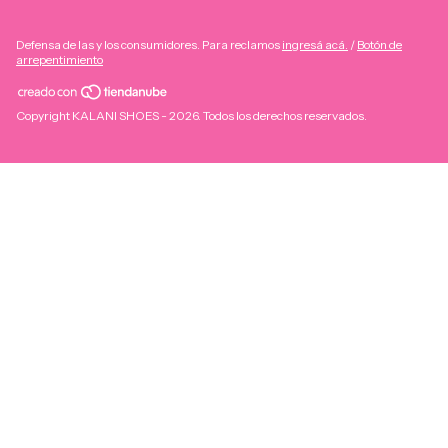
Defensa de las y los consumidores. Para reclamos
ingresá acá.
/
Botón de
arrepentimiento
Copyright KALANI SHOES - 2026. Todos los derechos reservados.