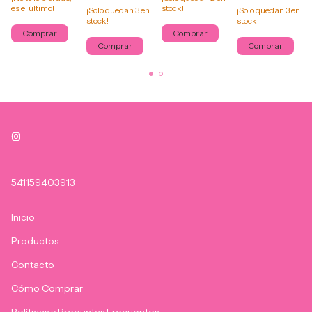
es el último!
stock!
¡Solo quedan
3
en
¡Solo quedan
3
en
stock!
stock!
Comprar
Comprar
Comprar
Comprar
541159403913
Inicio
Productos
Contacto
Cómo Comprar