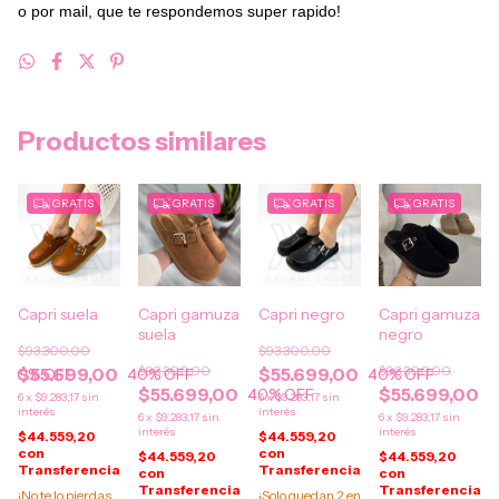
o por mail
, que te respondemos super rapido!
Productos similares
GRATIS
GRATIS
GRATIS
GRATIS
Capri suela
Capri gamuza
Capri negro
Capri gamuza
suela
negro
$93.300,00
$93.300,00
$93.300,00
$93.300,00
$55.699,00
$55.699,00
40
% OFF
40
% OFF
40
% OFF
$55.699,00
$55.699,00
40
% OFF
4
6
x
$9.283,17
sin
6
x
$9.283,17
sin
interés
interés
6
x
$9.283,17
sin
6
x
$9.283,17
sin
interés
interés
$44.559,20
$44.559,20
con
con
$44.559,20
$44.559,20
Transferencia
Transferencia
con
con
Transferencia
Transferencia
¡No te lo pierdas,
¡Solo quedan
2
en