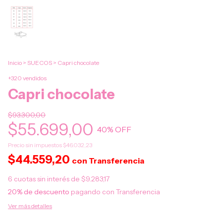
Inicio
>
SUECOS
>
Capri chocolate
+320 vendidos
Capri chocolate
$93.300,00
$55.699,00
40
% OFF
Precio sin impuestos
$46.032,23
$44.559,20
con
Transferencia
6
cuotas sin interés de
$9.283,17
20% de descuento
pagando con Transferencia
Ver más detalles