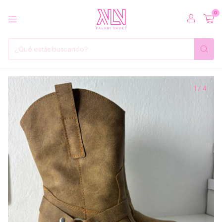
0
1
/
4