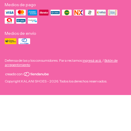
Medios de pago
Medios de envío
Defensa de las y los consumidores. Para reclamos
ingresá acá.
/
Botón de
arrepentimiento
Copyright KALANI SHOES - 2026. Todos los derechos reservados.