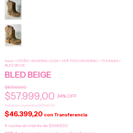
Inicio
>
OTOÑO-INVIERNO 2026
>
VER TODO INVIERNO
>
TEXANAS
>
BLED BEIGE
BLED BEIGE
$87.999,00
$57.999,00
34
% OFF
Precio sin impuestos
$47.933,06
$46.399,20
con
Transferencia
6
cuotas sin interés de
$9.666,50