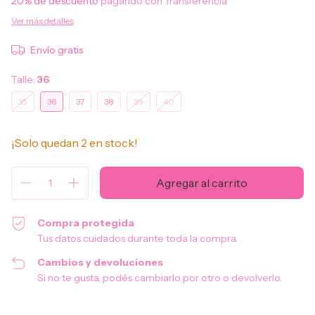
20% de descuento
pagando con Transferencia
Ver más detalles
Envío gratis
Talle:
36
35
36
37
38
39
40
¡Solo quedan
2
en stock!
Compra protegida
Tus datos cuidados durante toda la compra.
Cambios y devoluciones
Si no te gusta, podés cambiarlo por otro o devolverlo.
Entregas para el CP:
Cambiar CP