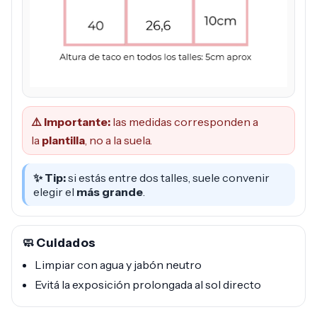
⚠️ Importante:
las medidas corresponden a
la
plantilla
, no a la suela.
✨ Tip:
si estás entre dos talles, suele convenir
elegir el
más grande
.
🧼 Cuidados
Limpiar con agua y jabón neutro
Evitá la exposición prolongada al sol directo