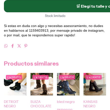
🛒 Elegí tu talle y
Stock limitado
Si estas en duda con algo y necesitas asesoramiento, no dudes
en hablarnos al 1159403913, por mensaje privado de instagram,
o por mail, que te respondemos super rapido!
Productos similares
GRATIS
GRATIS
GRATIS
GRATIS
DETROIT
SUIZA
bled negro
KANSAS
NEGRO
CHOCOLATE
NEGRO
$87.999,00