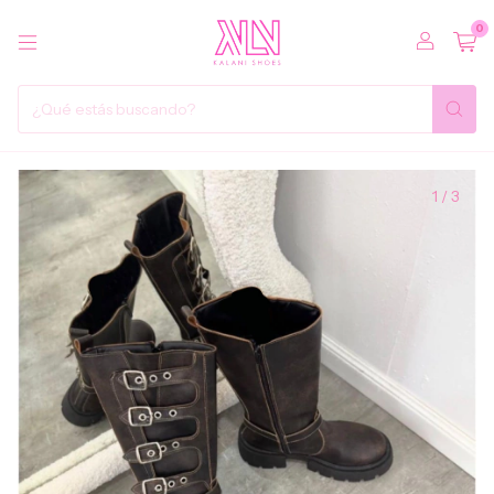
0
1
/
3