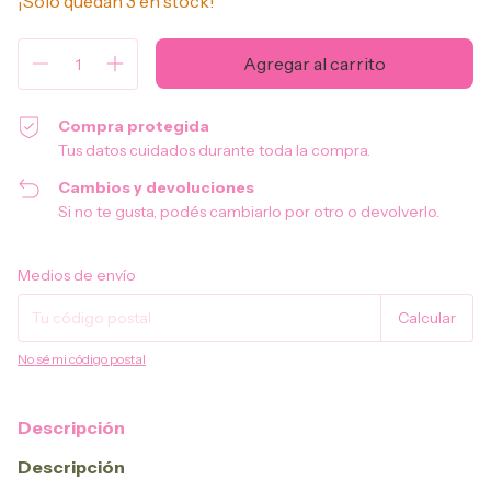
¡Solo quedan
3
en stock!
Compra protegida
Tus datos cuidados durante toda la compra.
Cambios y devoluciones
Si no te gusta, podés cambiarlo por otro o devolverlo.
Entregas para el CP:
Cambiar CP
Medios de envío
Calcular
No sé mi código postal
Descripción
Descripción