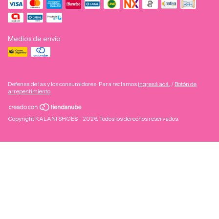
Medios de envío
Defensa de las y los consumidores. Para reclamos
ingresá acá.
/
Botón de
arrepentimiento
Copyright KALANI SHOES - 2026. Todos los derechos reservados.