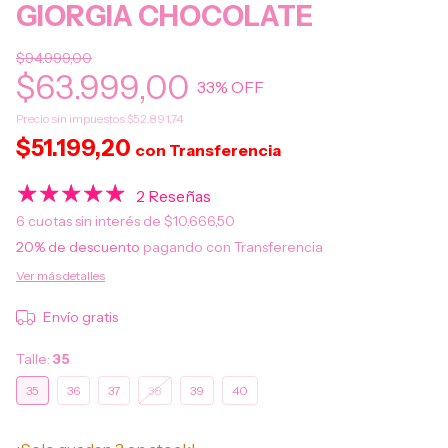
GIORGIA CHOCOLATE
$94.999,00
$63.999,00
33
% OFF
Precio sin impuestos
$52.891,74
$51.199,20
con
Transferencia
2 Reseñas
6
cuotas sin interés de
$10.666,50
20% de descuento
pagando con Transferencia
Ver más detalles
Envío gratis
Talle:
35
35
36
37
38
39
40