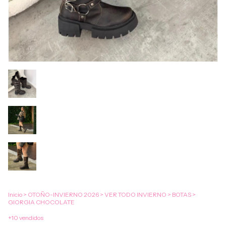
Inicio
>
OTOÑO-INVIERNO 2026
>
VER TODO INVIERNO
>
BOTAS
>
GIORGIA CHOCOLATE
+10 vendidos