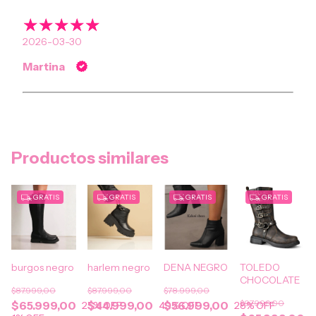
2026-03-30
Martina
Productos similares
GRATIS
GRATIS
GRATIS
GRATIS
burgos negro
harlem negro
DENA NEGRO
TOLEDO
CHOCOLATE
$87.999,00
$87.999,00
$78.999,00
$97.999,00
$65.999,00
$44.999,00
$56.999,00
25
% OFF
49
% OFF
28
% OFF