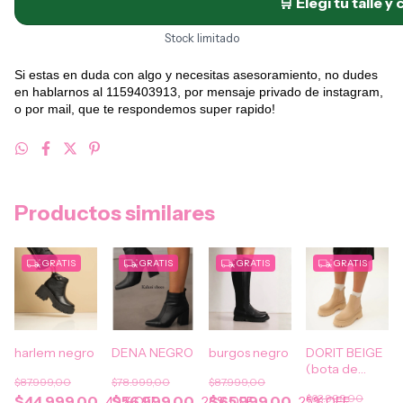
🛒 Elegí tu talle y
Stock limitado
Si estas en duda con algo y necesitas asesoramiento, no dudes
en hablarnos al 1159403913, por mensaje privado de instagram,
o por mail, que te respondemos super rapido!
Productos similares
GRATIS
GRATIS
GRATIS
GRATIS
harlem negro
DENA NEGRO
burgos negro
DORIT BEIGE
(bota de
$87.999,00
$78.999,00
$87.999,00
lluvia)
$63.999,00
$44.999,00
$56.999,00
$65.999,00
49
% OFF
28
% OFF
25
% OFF