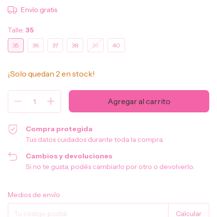
Envío gratis
Talle:
35
35
36
37
38
39
40
¡Solo quedan
2
en stock!
Compra protegida
Tus datos cuidados durante toda la compra.
Cambios y devoluciones
Si no te gusta, podés cambiarlo por otro o devolverlo.
Entregas para el CP:
Cambiar CP
Medios de envío
Calcular