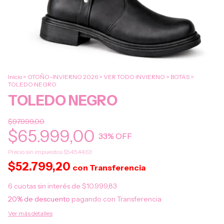
Inicio
>
OTOÑO-INVIERNO 2026
>
VER TODO INVIERNO
>
BOTAS
>
TOLEDO NEGRO
TOLEDO NEGRO
$97.999,00
$65.999,00
33
% OFF
Precio sin impuestos
$54.544,63
$52.799,20
con
Transferencia
6
cuotas sin interés de
$10.999,83
20% de descuento
pagando con Transferencia
Ver más detalles