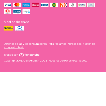
Medios de envío
Defensa de las y los consumidores. Para reclamos
ingresá acá.
/
Botón de
arrepentimiento
Copyright KALANI SHOES - 2026. Todos los derechos reservados.