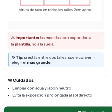
⚠️ Importante:
las medidas corresponden a
la
plantilla
, no a la suela.
✨ Tip:
si estás entre dos talles, suele convenir
elegir el
más grande
.
🧼 Cuidados
Limpiar con agua y jabón neutro
Evitá la exposición prolongada al sol directo